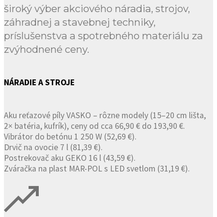
široký výber akciového náradia, strojov,
záhradnej a stavebnej techniky,
príslušenstva a spotrebného materiálu za
zvýhodnené ceny.
NÁRADIE A STROJE
Aku reťazové píly VASKO – rôzne modely (15–20 cm lišta,
2× batéria, kufrík), ceny od cca 66,90 € do 193,90 €.
Vibrátor do betónu 1 250 W (52,69 €).
Drvič na ovocie 7 l (81,39 €).
Postrekovač aku GEKO 16 l (43,59 €).
Zváračka na plast MAR-POL s LED svetlom (31,19 €).