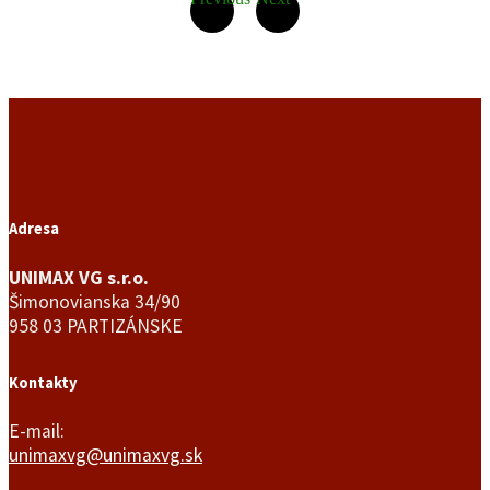
Adresa
UNIMAX VG s.r.o.
Šimonovianska 34/90
958 03 PARTIZÁNSKE
Kontakty
E-mail:
unimaxvg@unimaxvg.sk