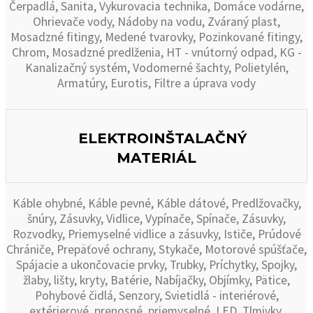
Čerpadlá, Sanita, Vykurovacia technika, Domáce vodárne,
Ohrievače vody, Nádoby na vodu, Zváraný plast,
Mosadzné fitingy, Medené tvarovky, Pozinkované fitingy,
Chrom, Mosadzné predlženia, HT - vnútorný odpad, KG -
Kanalizačný systém, Vodomerné šachty, Polietylén,
Armatúry, Eurotis, Filtre a úprava vody
ELEKTROINŠTALAČNÝ
MATERIÁL
Káble ohybné, Káble pevné, Káble dátové, Predlžovačky,
šnúry, Zásuvky, Vidlice, Vypínače, Spínače, Zásuvky,
Rozvodky, Priemyselné vidlice a zásuvky, Ističe, Prúdové
Chrániče, Prepäťové ochrany, Stykače, Motorové spúšťače,
Spájacie a ukončovacie prvky, Trubky, Príchytky, Spojky,
žlaby, lišty, kryty, Batérie, Nabíjačky, Objímky, Pätice,
Pohybové čidlá, Senzory, Svietidlá - interiérové,
extérierové, prenosné, priemyselné, LED, Tlmivky,