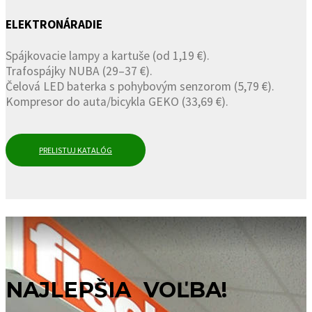
ELEKTRONÁRADIE
Spájkovacie lampy a kartuše (od 1,19 €).
Trafospájky NUBA (29–37 €).
Čelová LED baterka s pohybovým senzorom (5,79 €).
Kompresor do auta/bicykla GEKO (33,69 €).
PRELISTUJ KATALÓG
NAJLEPŠIA VOĽBA!