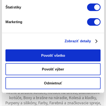
ODKVAPOVÝ SYSTÉM
Štatistiky
Rýny, Zvody, Žľaby, Kolená, Čielka, Kotlíky, Rýn háky,
Marketing
LOŽISKÁ, GUFERÁ, KLINOVÉ
Zobraziť detaily
REMENE
Povoliť všetko
Široký sortiment ložísk, gufier a klinových remeňov
Povoliť výber
INÝ SORTIMENT
Odmietnuť
Rezné a brúsne kotúče, Kotúče na drevo, Diamantové
kotúče, Boxy a brašne na náradie, Kolesá a kladky,
Purpeny a silikóny, Farby, Farebná a značkovacie spreje,