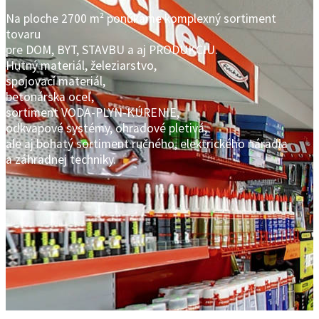
Na ploche 2700 m² ponúkame komplexný sortiment
tovaru
pre DOM, BYT, STAVBU a aj PRODUKCIU.
Hutný materiál, železiarstvo,
spojovací materiál,
betonárska oceľ,
sortiment VODA-PLYN-KÚRENIE,
odkvapové systémy, ohradové pletivá,
ale aj bohatý sortiment ručného, elektrického náradia
a záhradnej techniky.