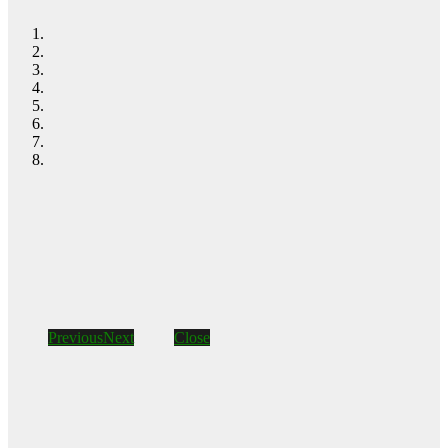
Previous
Next
Close