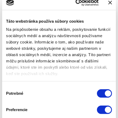
kosačky, Prevzdušnovače trávnika, Rotavátory a
kultivátory, Píly na drevo, Plotostrihy, Fúkare lístia, Drviče
a štiepkovače na drevo, Vyžínače a krovinorezy, Snehové
Táto webstránka používa súbory cookies
frézy.
Na prispôsobenie obsahu a reklám, poskytovanie funkcií
sociálnych médií a analýzu návštevnosti používame
súbory cookie. Informácie o tom, ako používate naše
webové stránky, poskytujeme aj našim partnerom v
oblasti sociálnych médií, inzercie a analýzy. Títo partneri
môžu príslušné informácie skombinovať s ďalšími
údajmi, ktoré ste im poskytli alebo ktoré od vás získali,
keď ste používali ich služby.
Výber
Potrebné
súhlasu
ĎAĽŠÍ SORTIMENT
Preferencie